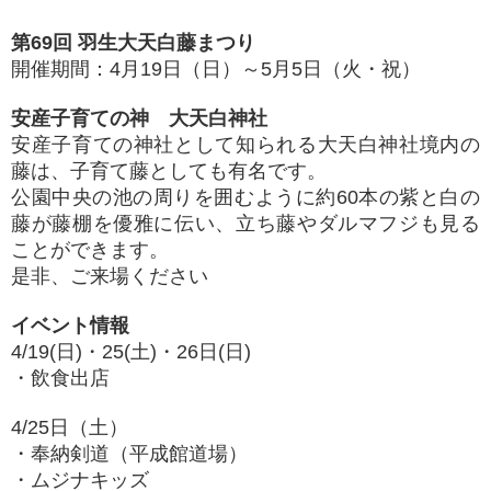
第69回 羽生大天白藤まつり
開催期間：4月19日（日）～5月5日（火・祝）
安産子育ての神 大天白神社
安産子育ての神社として知られる大天白神社境内の
藤は、子育て藤としても有名です。
公園中央の池の周りを囲むように約60本の紫と白の
藤が藤棚を優雅に伝い、立ち藤やダルマフジも見る
ことができます。
是非、ご来場ください
イベント情報
4/19(日)・25(土)・26日(日)
・飲食出店
4/25日（土）
・奉納剣道（平成館道場）
・ムジナキッズ