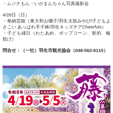
・ムジナもん・いがまんちゃん写真撮影会
4/26日（日）
・奉納芸能（東大和お囃子/羽生太鼓みやび/子どもよ
さこい あっぱれ手子林/羽生キッズチアCheerfuls）
・子ども縁日（わたあめ、ポップコーン、射的、輪
投げ）
問合せ：（一社）羽生市観光協会（048-562-6115）