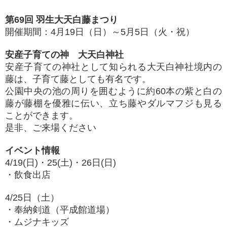
第69回 羽生大天白藤まつり
開催期間：4月19日（日）～5月5日（火・祝）
安産子育ての神 大天白神社
安産子育ての神社として知られる大天白神社境内の
藤は、子育て藤としても有名です。
公園中央の池の周りを囲むように約60本の紫と白の
藤が藤棚を優雅に伝い、立ち藤やダルマフジも見る
ことができます。
是非、ご来場ください
イベント情報
4/19(日)・25(土)・26日(日)
・飲食出店
4/25日（土）
・奉納剣道（平成館道場）
・ムジナキッズ