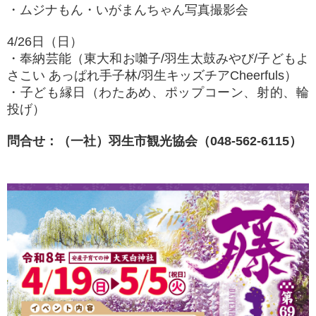
・ムジナもん・いがまんちゃん写真撮影会
4/26日（日）
・奉納芸能（東大和お囃子/羽生太鼓みやび/子どもよ
さこい あっぱれ手子林/羽生キッズチアCheerfuls）
・子ども縁日（わたあめ、ポップコーン、射的、輪
投げ）
問合せ：（一社）羽生市観光協会（048-562-6115）